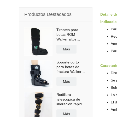
Productos Destacados
Detalle d
Indicaci
Par
Tirantes para
botas ROM
Red
Walker altos
Ace
neumáticos con
suela
Más
Par
antideslizante
Soporte corto
Caracterí
para botas de
fractura Walker
Dis
con bolsa de aire
Se 
Más
Bol
Rodillera
La 
telescópica de
El 
liberación rápida
con correas para
Amb
los hombros
Más