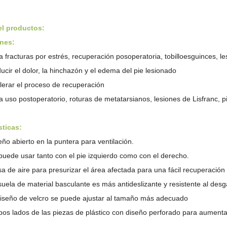
el producto
s
:
ones:
a fracturas por estrés, recuperación posoperatoria,
tobillo
esguinces, le
ucir el dolor, la hinchazón y el edema del pie lesionado
lerar el proceso de recuperación
a uso postoperatorio, roturas de metatarsianos, lesiones de Lisfranc, pie
sticas:
eño abierto en la puntera para ventilación.
puede usar tanto con el pie izquierdo como con el derecho.
sa de aire para presurizar el área afectada para una fácil recuperación
suela de material basculante es más antideslizante y resistente al desg
diseño de velcro se puede ajustar al tamaño más adecuado
os lados de las piezas de plástico con diseño perforado para aumentar 