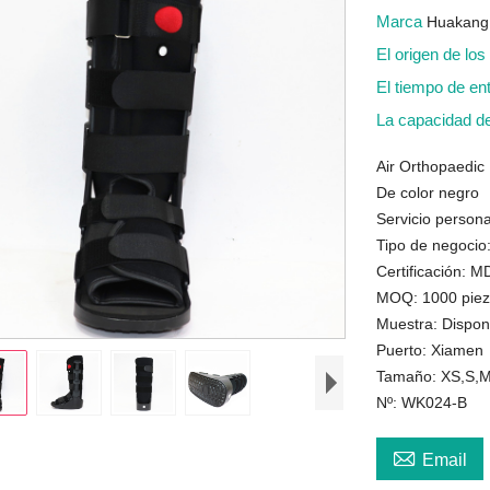
Marca
Huakang
El origen de lo
El tiempo de en
La capacidad d
Air Orthopaedic
De color negro
Servicio person
Tipo de negocio
Certificación:
MOQ: 1000 pieza
Muestra: Dispon
Puerto: Xiamen
Tamaño: XS,S,M
Nº: WK024-B

Email