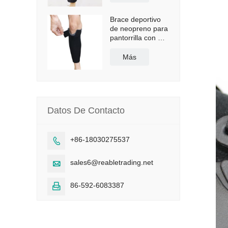
Brace deportivo
de neopreno para
pantorrilla con CE
y FDA
Más
Datos De Contacto
+86-18030275537

sales6@reabletrading.net

86-592-6083387
