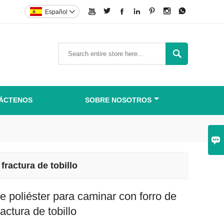







Español


ÁCTENOS
SOBRE NOSOTROS

fractura de tobillo
de poliéster para caminar con forro de
ractura de tobillo