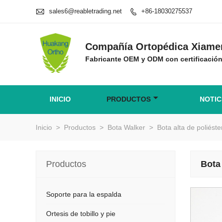

sales6@reabletrading.net
+86-18030275537

Compañía Ortopédica Xiamen
Fabricante OEM y ODM con certificaci
INICIO
PRODUCTOS
NOTIC
Inicio
>
Productos
>
Bota Walker
>
Bota alta de poliéste
Productos
Bota 
Soporte para la espalda
Ortesis de tobillo y pie