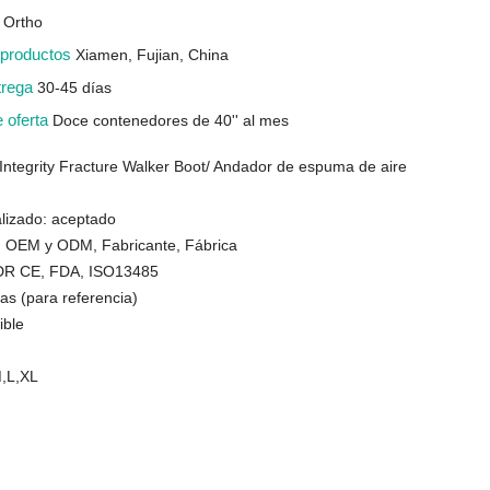
 Ortho
s productos
Xiamen, Fujian, China
trega
30-45 días
e oferta
Doce contenedores de 40'' al mes
 Integrity Fracture Walker Boot/ Andador de espuma de aire
alizado: aceptado
: OEM y ODM, Fabricante, Fábrica
 MDR CE, FDA, ISO13485
s (para referencia)
ible
,L,XL