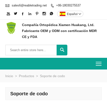

sales6@reabletrading.net
+86-18030275537








Español

Compañía Ortopédica Xiamen Huakang, Ltd.
Fabricante OEM y ODM con certificación MDR
CE y FDA

To
Inicio
>
Productos
>
Soporte de codo
Soporte de codo