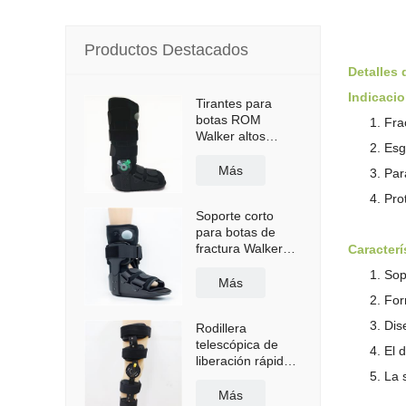
Productos Destacados
Detalles 
Indicaci
Tirantes para
botas ROM
Frac
Walker altos
Esg
neumáticos con
suela
Más
Par
antideslizante
Pro
Soporte corto
para botas de
fractura Walker
Caracterí
con bolsa de aire
Sop
Más
For
Dis
Rodillera
telescópica de
El 
liberación rápida
La 
con correas para
los hombros
Más