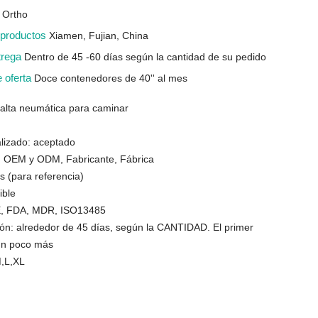
 Ortho
s productos
Xiamen, Fujian, China
trega
Dentro de 45 -60 días según la cantidad de su pedido
e oferta
Doce contenedores de 40'' al mes
 alta neumática para caminar
alizado: aceptado
: OEM y ODM, Fabricante, Fábrica
 (para referencia)
ible
CE, FDA, MDR, ISO13485
ión: alrededor de 45 días, según la CANTIDAD. El primer
un poco más
,L,XL