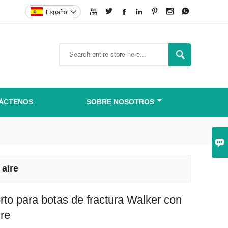







Español


ÁCTENOS
SOBRE NOSOTROS

 aire
rto para botas de fractura Walker con
ire