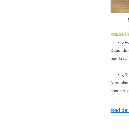
PREGUNT
¿Pu
Depende d
pueda cam
¿Du
Normalmen
conocer lo
Red de 