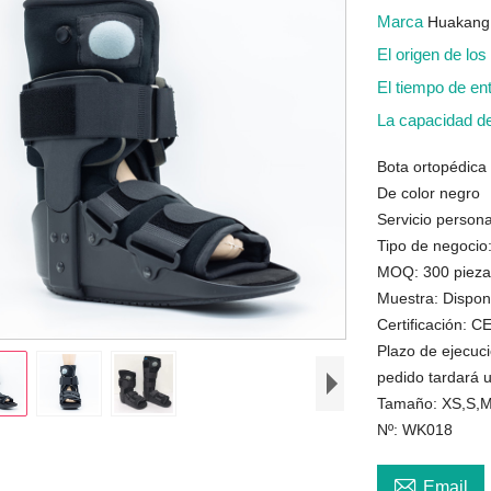
Marca
Huakang
El origen de lo
El tiempo de en
La capacidad d
Bota ortopédica
De color negro
Servicio person
Tipo de negocio
MOQ: 300 piezas
Muestra: Dispon
Certificación: 
Plazo de ejecuc
pedido tardará 
Tamaño: XS,S,M
Nº: WK018

Email