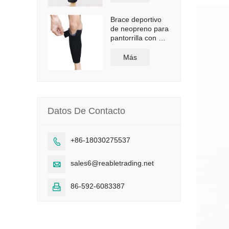
Brace deportivo
de neopreno para
pantorrilla con CE
y FDA
Más
Datos De Contacto
+86-18030275537

sales6@reabletrading.net

86-592-6083387
