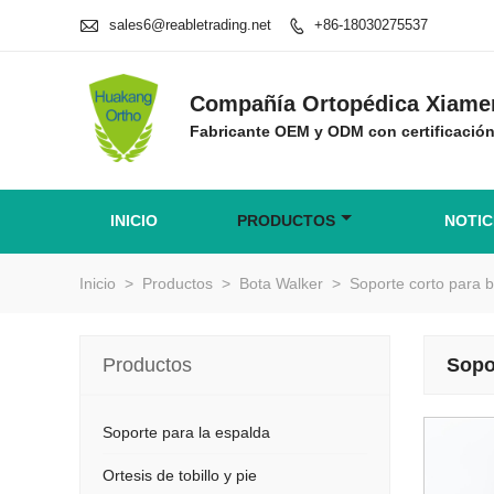

sales6@reabletrading.net
+86-18030275537

Compañía Ortopédica Xiamen
Fabricante OEM y ODM con certificaci
INICIO
PRODUCTOS
NOTIC
Inicio
>
Productos
>
Bota Walker
>
Soporte corto para b
Productos
Sopo
Soporte para la espalda
Ortesis de tobillo y pie