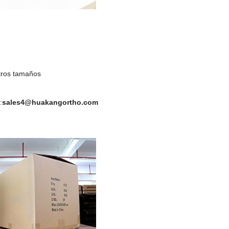
otros tamaños
:
sales4@huakangortho.com