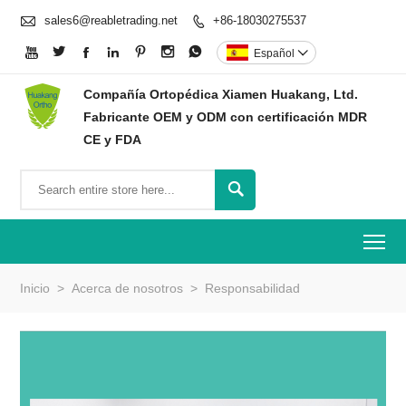

sales6@reabletrading.net
+86-18030275537








Español

Compañía Ortopédica Xiamen Huakang, Ltd.
Fabricante OEM y ODM con certificación MDR
CE y FDA

To
Inicio
>
Acerca de nosotros
>
Responsabilidad