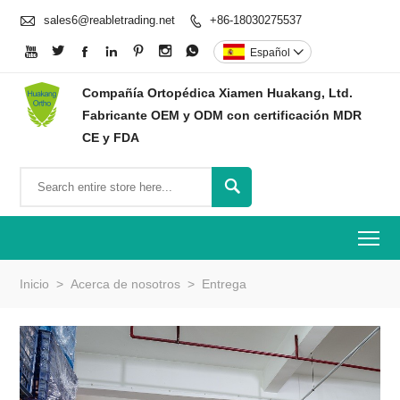

sales6@reabletrading.net
+86-18030275537








Español

Compañía Ortopédica Xiamen Huakang, Ltd.
Fabricante OEM y ODM con certificación MDR
CE y FDA

To
Inicio
>
Acerca de nosotros
>
Entrega