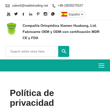

sales6@reabletrading.net
+86-18030275537








Español

Compañía Ortopédica Xiamen Huakang, Ltd.
Fabricante OEM y ODM con certificación MDR
CE y FDA

To
Política de
privacidad