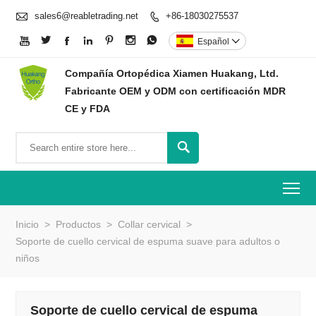

sales6@reabletrading.net
+86-18030275537








Español

Compañía Ortopédica Xiamen Huakang, Ltd.
Fabricante OEM y ODM con certificación MDR
CE y FDA

To
Inicio
>
Productos
>
Collar cervical
>
Soporte de cuello cervical de espuma suave para adultos o
niños
Soporte de cuello cervical de espuma