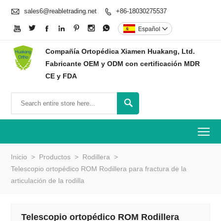

sales6@reabletrading.net
+86-18030275537








Español

Compañía Ortopédica Xiamen Huakang, Ltd.
Fabricante OEM y ODM con certificación MDR
CE y FDA

To
Inicio
>
Productos
>
Rodillera
>
Telescopio ortopédico ROM Rodillera para fractura de la
articulación de la rodilla
Telescopio ortopédico ROM Rodillera