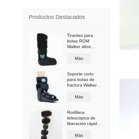
Productos Destacados
Tirantes para
botas ROM
Walker altos
neumáticos con
suela
Más
antideslizante
Soporte corto
para botas de
fractura Walker
con bolsa de aire
Más
Rodillera
telescópica de
liberación rápida
con correas para
los hombros
Más