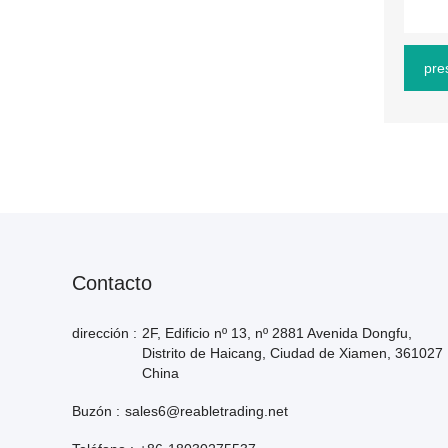
pre
Contacto
dirección :
2F, Edificio nº 13, nº 2881 Avenida Dongfu,
Distrito de Haicang, Ciudad de Xiamen, 361027
China
Buzón :
sales6@reabletrading.net