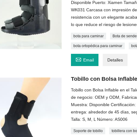
Disponible Puerto: Xiamen Tamaño
WK031 Carcasa con impresión de f
resistencia con un elegante acabad
lo que reduce el riesgo de lesion
bota para caminar
Bota de sende
bota ortopédica para caminar
bot

Email
Detalles
Tobillo con Bolsa Inflable
Tobillo con Bolsa Inflable en el T
de negocio: OEM y ODM, Fabrican
Muestra: Disponible Certificació
entrega: alrededor de 45 días, se
Talla: S, M, L Número: AS006
Soporte de tobillo
tobillera con b