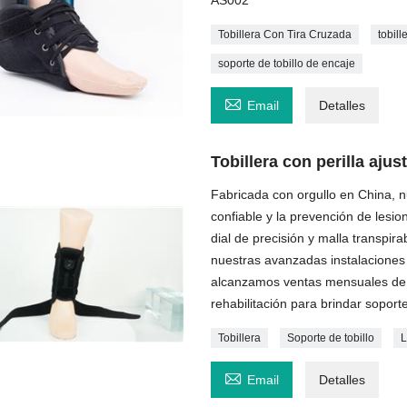
AS002
Tobillera Con Tira Cruzada
tobill
soporte de tobillo de encaje

Email
Detalles
Tobillera con perilla ajus
Fabricada con orgullo en China, n
confiable y la prevención de lesi
dial de precisión y malla transpi
nuestras avanzadas instalaciones
alcanzamos ventas mensuales de
rehabilitación para brindar soporte
Tobillera
Soporte de tobillo
L

Email
Detalles