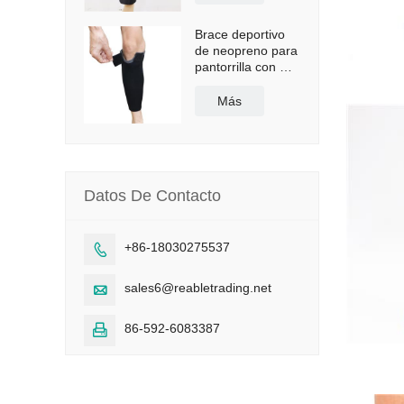
Brace deportivo
de neopreno para
pantorrilla con CE
y FDA
Más
Datos De Contacto
+86-18030275537

sales6@reabletrading.net

86-592-6083387
