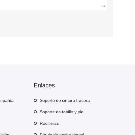
Enlaces
ompañía
Soporte de cintura trasera
Soporte de tobillo y pie
Rodilleras
ición
Férula de noche dorsal