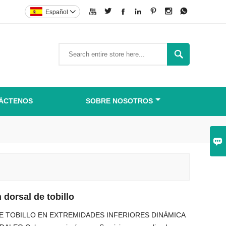







Español


ÁCTENOS
SOBRE NOSOTROS

 dorsal de tobillo
E TOBILLO EN EXTREMIDADES INFERIORES DINÁMICA