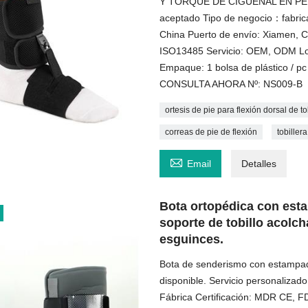
Y TORQUE DE CIGÜEÑAL EN PEDAL
aceptado Tipo de negocio：fabrica
China Puerto de envío: Xiamen, Ch
ISO13485 Servicio: OEM, ODM Logo
Empaque: 1 bolsa de plástico / pc
CONSULTA AHORA Nº: NS009-B
ortesis de pie para flexión dorsal de to
correas de pie de flexión
tobillera

Email
Detalles
Bota ortopédica con est
soporte de tobillo acolc
esguinces.
Bota de senderismo con estampado
disponible. Servicio personaliza
Fábrica Certificación: MDR CE, 