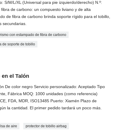
: S/M/L/XL (Universal para pie izquierdo/derecho) N.º:
ibra de carbono: un compuesto liviano y de alta
o de fibra de carbono brinda soporte rígido para el tobillo,
es secundarias.
rismo con estampado de fibra de carbono
a de soporte de tobillo
 en el Talón
alón De color negro Servicio personalizado: Aceptado Tipo
te, Fábrica MOQ: 1000 unidades (como referencia)
n: CE, FDA, MDR, ISO13485 Puerto: Xiamén Plazo de
gún la cantidad. El primer pedido tardará un poco más.
olsa de aire
protector de tobillo airbag