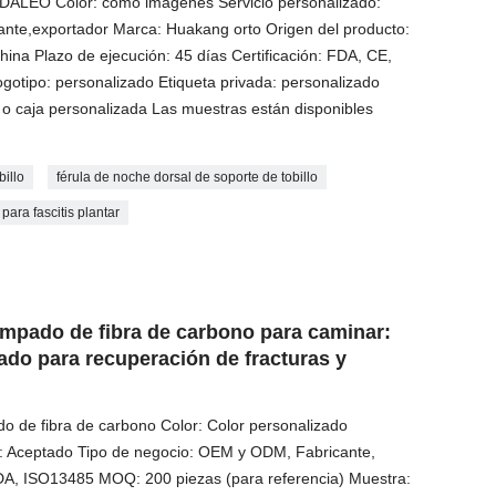
EO Color: como imágenes Servicio personalizado:
nte,exportador Marca: Huakang orto Origen del producto:
ina Plazo de ejecución: 45 días Certificación: FDA, CE,
tipo: personalizado Etiqueta privada: personalizado
 o caja personalizada Las muestras están disponibles
billo
férula de noche dorsal de soporte de tobillo
 para fascitis plantar
ampado de fibra de carbono para caminar:
hado para recuperación de fracturas y
 de fibra de carbono Color: Color personalizado
do: Aceptado Tipo de negocio: OEM y ODM, Fabricante,
FDA, ISO13485 MOQ: 200 piezas (para referencia) Muestra: