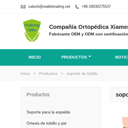

sales6@reabletrading.net
+86-18030275537

Compañía Ortopédica Xiamen
Fabricante OEM y ODM con certificaci
INICIO
PRODUCTOS
NOTIC
Inicio
>
Productos
>
soporte de tobillo
sopo
Productos
Soporte para la espalda
Ortesis de tobillo y pie