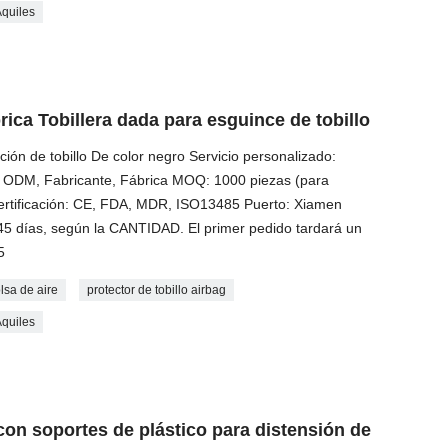
Aquiles
rica Tobillera dada para esguince de tobillo
zación de tobillo De color negro Servicio personalizado:
 ODM, Fabricante, Fábrica MOQ: 1000 piezas (para
Certificación: CE, FDA, MDR, ISO13485 Puerto: Xiamen
 45 días, según la CANTIDAD. El primer pedido tardará un
5
olsa de aire
protector de tobillo airbag
Aquiles
con soportes de plástico para distensión de