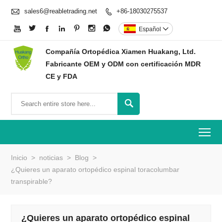

sales6@reabletrading.net
+86-18030275537








Español

Compañía Ortopédica Xiamen Huakang, Ltd.
Fabricante OEM y ODM con certificación MDR
CE y FDA

To
Inicio
>
noticias
>
Blog
>
¿Quieres un aparato ortopédico espinal toracolumbar
transpirable?
¿Quieres un aparato ortopédico espinal