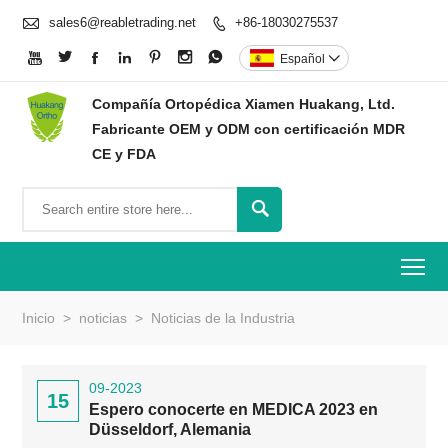

sales6@reabletrading.net
+86-18030275537








Español

Compañía Ortopédica Xiamen Huakang, Ltd.
Fabricante OEM y ODM con certificación MDR
CE y FDA

To
Inicio
>
noticias
>
Noticias de la Industria
09-2023
15
Espero conocerte en MEDICA 2023 en
Düsseldorf, Alemania