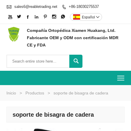

sales6@reabletrading.net
+86-18030275537








Español

Compañía Ortopédica Xiamen Huakang, Ltd.
Fabricante OEM y ODM con certificación MDR
CE y FDA

To
Inicio
>
Productos
>
soporte de bisagra de cadera
soporte de bisagra de cadera